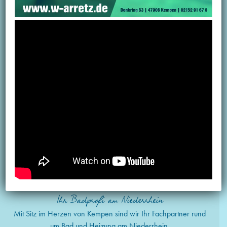
Wir arbeiten zusammen mit dem regionalen Sanitär-
Fachhandwerk und pflegen langjährige, vertrauensvolle
Partnerschaften.
Persönliche Beratung
Ob in unserer Badausstellung oder direkt in Ihrem Zuhause:
Wir beraten Sie auf dem Weg zu Ihrem individuellen
Traumbad.
Ihr Badprofi am Niederrhein
Mit Sitz im Herzen von Kempen sind wir Ihr Fachpartner rund
um Bad und Heizung am Niederrhein.